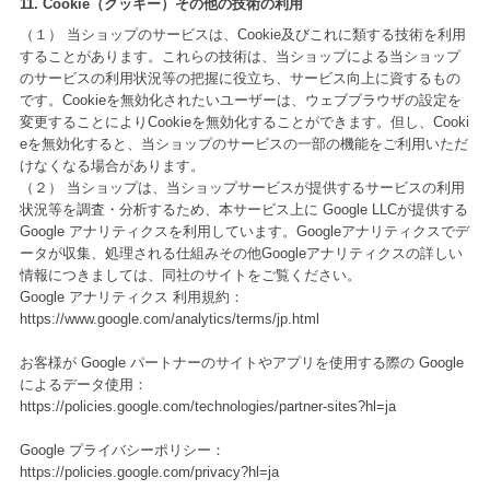
11. Cookie（クッキー）その他の技術の利用
（１） 当ショップのサービスは、Cookie及びこれに類する技術を利用
することがあります。これらの技術は、当ショップによる当ショップ
のサービスの利用状況等の把握に役立ち、サービス向上に資するもの
です。Cookieを無効化されたいユーザーは、ウェブブラウザの設定を
変更することによりCookieを無効化することができます。但し、Cooki
eを無効化すると、当ショップのサービスの一部の機能をご利用いただ
けなくなる場合があります。
（２） 当ショップは、当ショップサービスが提供するサービスの利用
状況等を調査・分析するため、本サービス上に Google LLCが提供する
Google アナリティクスを利用しています。Googleアナリティクスでデ
ータが収集、処理される仕組みその他Googleアナリティクスの詳しい
情報につきましては、同社のサイトをご覧ください。
Google アナリティクス 利用規約：
https://www.google.com/analytics/terms/jp.html
お客様が Google パートナーのサイトやアプリを使用する際の Google
によるデータ使用：
https://policies.google.com/technologies/partner-sites?hl=ja
Google プライバシーポリシー：
https://policies.google.com/privacy?hl=ja